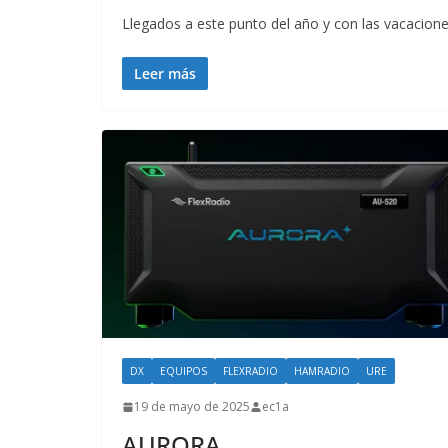
Llegados a este punto del año y con las vacacione
Leer más
DX
EQUIPOS
FLEXRADIO
HAMRADIO
URE
19 de mayo de 2025
ec1a
AURORA