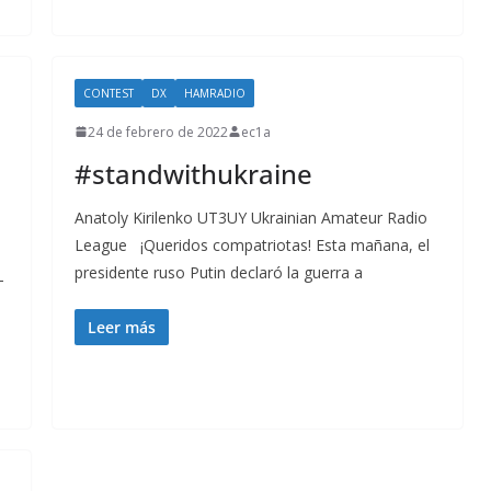
CONTEST
DX
HAMRADIO
24 de febrero de 2022
ec1a
#standwithukraine
Anatoly Kirilenko UT3UY Ukrainian Amateur Radio
League ¡Queridos compatriotas! Esta mañana, el
presidente ruso Putin declaró la guerra a
-
Leer más