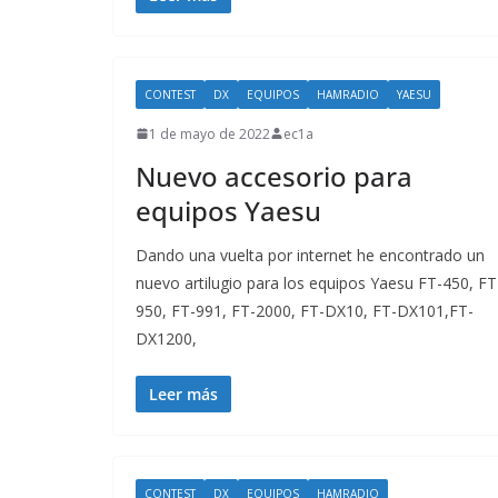
CONTEST
DX
EQUIPOS
HAMRADIO
YAESU
1 de mayo de 2022
ec1a
Nuevo accesorio para
equipos Yaesu
Dando una vuelta por internet he encontrado un
nuevo artilugio para los equipos Yaesu FT-450, FT
950, FT-991, FT-2000, FT-DX10, FT-DX101,FT-
DX1200,
Leer más
CONTEST
DX
EQUIPOS
HAMRADIO