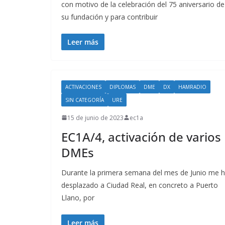
con motivo de la celebración del 75 aniversario de
su fundación y para contribuir
Leer más
ACTIVACIONES
DIPLOMAS
DME
DX
HAMRADIO
SIN CATEGORÍA
URE
15 de junio de 2023
ec1a
EC1A/4, activación de varios
DMEs
Durante la primera semana del mes de Junio me 
desplazado a Ciudad Real, en concreto a Puerto
Llano, por
Leer más