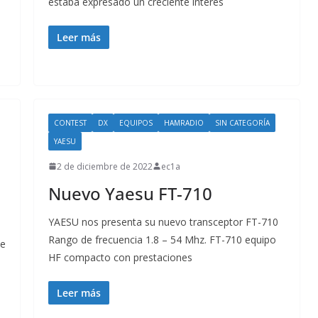
estaba expresado un creciente interés
Leer más
CONTEST
DX
EQUIPOS
HAMRADIO
SIN CATEGORÍA
YAESU
2 de diciembre de 2022
ec1a
Nuevo Yaesu FT-710
YAESU nos presenta su nuevo transceptor FT-710
Rango de frecuencia 1.8 – 54 Mhz. FT-710 equipo
he
HF compacto con prestaciones
Leer más