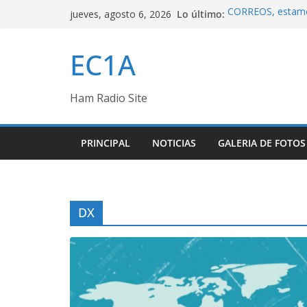
Saltar
Lo último:
CORREOS, estamos 
jueves, agosto 6, 2026
al
Blog D44EC
Equipamiento
contenido
EC1A
Vacaciones 2026
CT7/EC1A, Log r
Ham Radio Site
PRINCIPAL
NOTICIAS
GALERIA DE FOTOS
DX