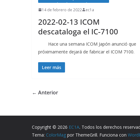
14 de febrero de 2022
ec1a
2022-02-13 ICOM
descataloga el IC-7100
Hace una semana ICOM Japón anunció que
próximamente dejará de fabricar el ICOM 7100.
Leer más
← Anterior
Copyright © 2026
EC1A
. Todos los derechos reserva
Tema:
ColorMag
por ThemeGrill. Funciona con
Word